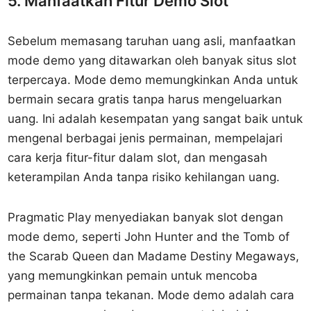
5. Manfaatkan Fitur Demo Slot
Sebelum memasang taruhan uang asli, manfaatkan
mode demo yang ditawarkan oleh banyak situs slot
terpercaya. Mode demo memungkinkan Anda untuk
bermain secara gratis tanpa harus mengeluarkan
uang. Ini adalah kesempatan yang sangat baik untuk
mengenal berbagai jenis permainan, mempelajari
cara kerja fitur-fitur dalam slot, dan mengasah
keterampilan Anda tanpa risiko kehilangan uang.
Pragmatic Play menyediakan banyak slot dengan
mode demo, seperti John Hunter and the Tomb of
the Scarab Queen dan Madame Destiny Megaways,
yang memungkinkan pemain untuk mencoba
permainan tanpa tekanan. Mode demo adalah cara