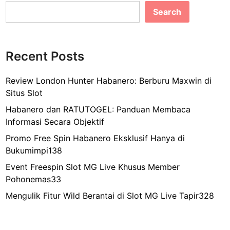
Search
Recent Posts
Review London Hunter Habanero: Berburu Maxwin di
Situs Slot
Habanero dan RATUTOGEL: Panduan Membaca
Informasi Secara Objektif
Promo Free Spin Habanero Eksklusif Hanya di
Bukumimpi138
Event Freespin Slot MG Live Khusus Member
Pohonemas33
Mengulik Fitur Wild Berantai di Slot MG Live Tapir328