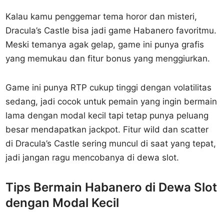
Kalau kamu penggemar tema horor dan misteri,
Dracula’s Castle bisa jadi game Habanero favoritmu.
Meski temanya agak gelap, game ini punya grafis
yang memukau dan fitur bonus yang menggiurkan.
Game ini punya RTP cukup tinggi dengan volatilitas
sedang, jadi cocok untuk pemain yang ingin bermain
lama dengan modal kecil tapi tetap punya peluang
besar mendapatkan jackpot. Fitur wild dan scatter
di Dracula’s Castle sering muncul di saat yang tepat,
jadi jangan ragu mencobanya di dewa slot.
Tips Bermain Habanero di Dewa Slot
dengan Modal Kecil