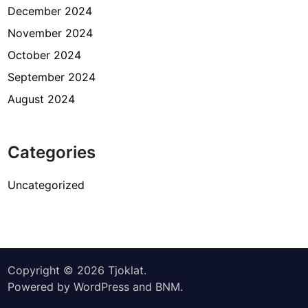
December 2024
November 2024
October 2024
September 2024
August 2024
Categories
Uncategorized
Copyright © 2026
Tjoklat
.
Powered by
WordPress
and
BNM
.