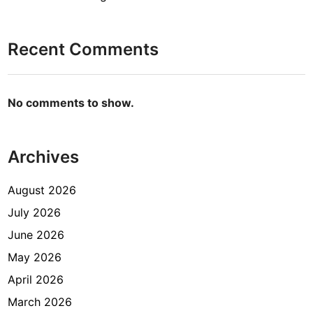
Recent Comments
No comments to show.
Archives
August 2026
July 2026
June 2026
May 2026
April 2026
March 2026