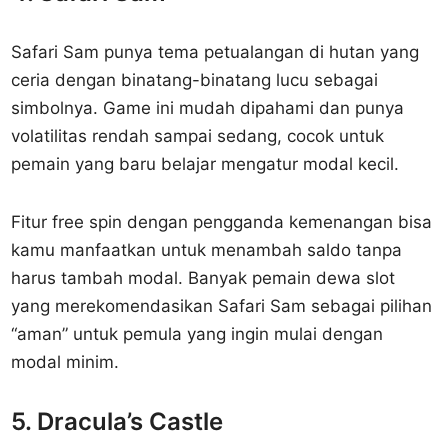
Safari Sam punya tema petualangan di hutan yang
ceria dengan binatang-binatang lucu sebagai
simbolnya. Game ini mudah dipahami dan punya
volatilitas rendah sampai sedang, cocok untuk
pemain yang baru belajar mengatur modal kecil.
Fitur free spin dengan pengganda kemenangan bisa
kamu manfaatkan untuk menambah saldo tanpa
harus tambah modal. Banyak pemain dewa slot
yang merekomendasikan Safari Sam sebagai pilihan
“aman” untuk pemula yang ingin mulai dengan
modal minim.
5. Dracula’s Castle