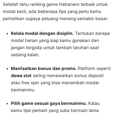
Setelah tahu ranking game Habanero terbaik untuk
modal kecil, ada beberapa tips yang perlu kamu
perhatikan supaya peluang menang semakin besar:
Kelola modal dengan disiplin.
Tentukan berapa
modal harian yang siap kamu gunakan dan
jangan tergoda untuk tambah taruhan saat
sedang kalah.
Manfaatkan bonus dan promo.
Platform seperti
dewa slot
sering menawarkan bonus deposit
atau free spin yang bisa menambah modal
bermainmu.
Pilih game sesuai gaya bermainmu.
Kalau
kamu tipe pemain yang suka bermain lama