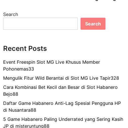
Search
Search
Recent Posts
Event Freespin Slot MG Live Khusus Member
Pohonemas33
Mengulik Fitur Wild Berantai di Slot MG Live Tapir328
Cara Kombinasi Bet Kecil dan Besar di Slot Habanero
Bejo88
Daftar Game Habanero Anti-Lag Spesial Pengguna HP
di Nusantara88
5 Game Habanero Paling Underrated yang Sering Kasih
JP di misteruntung88