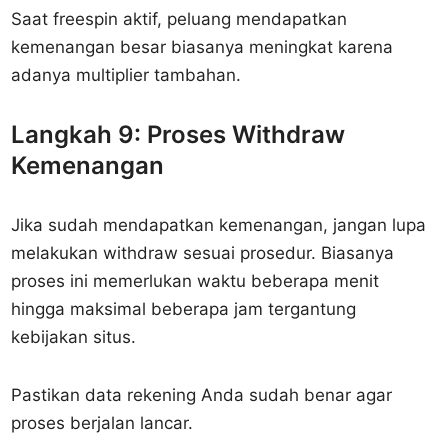
Saat freespin aktif, peluang mendapatkan
kemenangan besar biasanya meningkat karena
adanya multiplier tambahan.
Langkah 9: Proses Withdraw
Kemenangan
Jika sudah mendapatkan kemenangan, jangan lupa
melakukan withdraw sesuai prosedur. Biasanya
proses ini memerlukan waktu beberapa menit
hingga maksimal beberapa jam tergantung
kebijakan situs.
Pastikan data rekening Anda sudah benar agar
proses berjalan lancar.