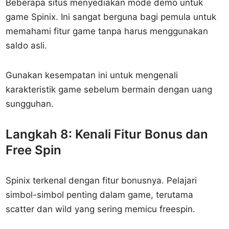
Beberapa situs menyediakan mode demo untuk
game Spinix. Ini sangat berguna bagi pemula untuk
memahami fitur game tanpa harus menggunakan
saldo asli.
Gunakan kesempatan ini untuk mengenali
karakteristik game sebelum bermain dengan uang
sungguhan.
Langkah 8: Kenali Fitur Bonus dan
Free Spin
Spinix terkenal dengan fitur bonusnya. Pelajari
simbol-simbol penting dalam game, terutama
scatter dan wild yang sering memicu freespin.