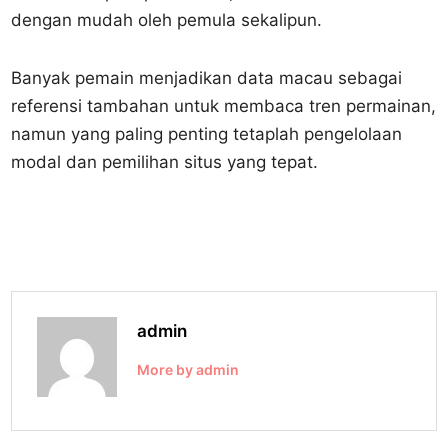
dengan mudah oleh pemula sekalipun.
Banyak pemain menjadikan data macau sebagai
referensi tambahan untuk membaca tren permainan,
namun yang paling penting tetaplah pengelolaan
modal dan pemilihan situs yang tepat.
admin
More by admin