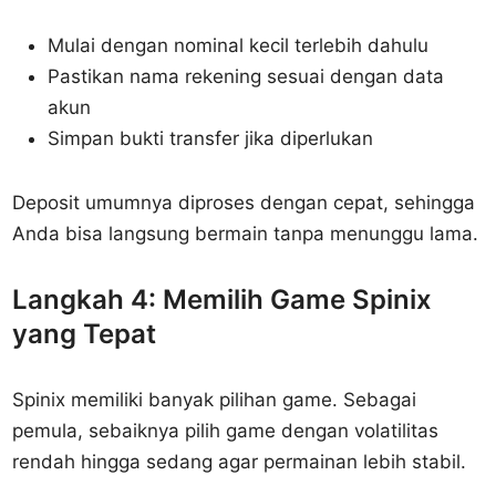
Mulai dengan nominal kecil terlebih dahulu
Pastikan nama rekening sesuai dengan data
akun
Simpan bukti transfer jika diperlukan
Deposit umumnya diproses dengan cepat, sehingga
Anda bisa langsung bermain tanpa menunggu lama.
Langkah 4: Memilih Game Spinix
yang Tepat
Spinix memiliki banyak pilihan game. Sebagai
pemula, sebaiknya pilih game dengan volatilitas
rendah hingga sedang agar permainan lebih stabil.