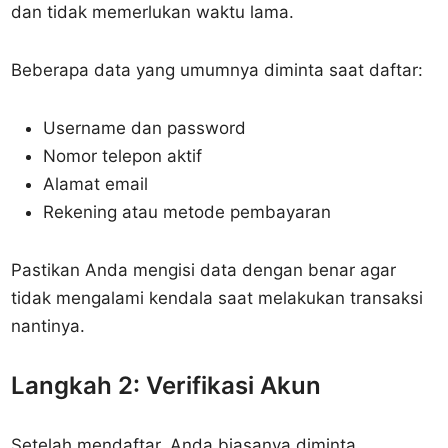
dan tidak memerlukan waktu lama.
Beberapa data yang umumnya diminta saat daftar:
Username dan password
Nomor telepon aktif
Alamat email
Rekening atau metode pembayaran
Pastikan Anda mengisi data dengan benar agar
tidak mengalami kendala saat melakukan transaksi
nantinya.
Langkah 2: Verifikasi Akun
Setelah mendaftar, Anda biasanya diminta