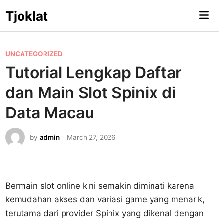
Skip
Tjoklat
Mai
to
Me
content
P
UNCATEGORIZED
o
Tutorial Lengkap Daftar
s
dan Main Slot Spinix di
t
e
Data Macau
d
i
by
admin
March 27, 2026
n
Bermain slot online kini semakin diminati karena
kemudahan akses dan variasi game yang menarik,
terutama dari provider Spinix yang dikenal dengan