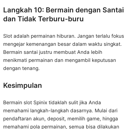
Langkah 10: Bermain dengan Santai
dan Tidak Terburu-buru
Slot adalah permainan hiburan. Jangan terlalu fokus
mengejar kemenangan besar dalam waktu singkat.
Bermain santai justru membuat Anda lebih
menikmati permainan dan mengambil keputusan
dengan tenang.
Kesimpulan
Bermain slot Spinix tidaklah sulit jika Anda
memahami langkah-langkah dasarnya. Mulai dari
pendaftaran akun, deposit, memilih game, hingga
memahami pola permainan, semua bisa dilakukan