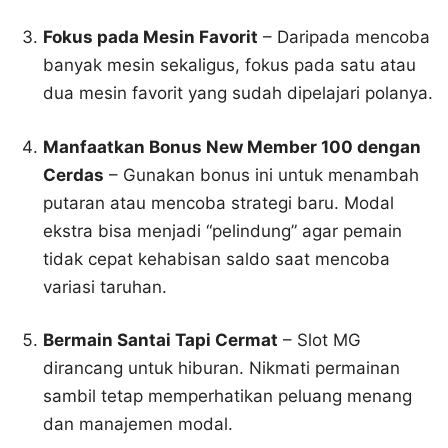
Fokus pada Mesin Favorit
– Daripada mencoba
banyak mesin sekaligus, fokus pada satu atau
dua mesin favorit yang sudah dipelajari polanya.
Manfaatkan Bonus New Member 100 dengan
Cerdas
– Gunakan bonus ini untuk menambah
putaran atau mencoba strategi baru. Modal
ekstra bisa menjadi “pelindung” agar pemain
tidak cepat kehabisan saldo saat mencoba
variasi taruhan.
Bermain Santai Tapi Cermat
– Slot MG
dirancang untuk hiburan. Nikmati permainan
sambil tetap memperhatikan peluang menang
dan manajemen modal.