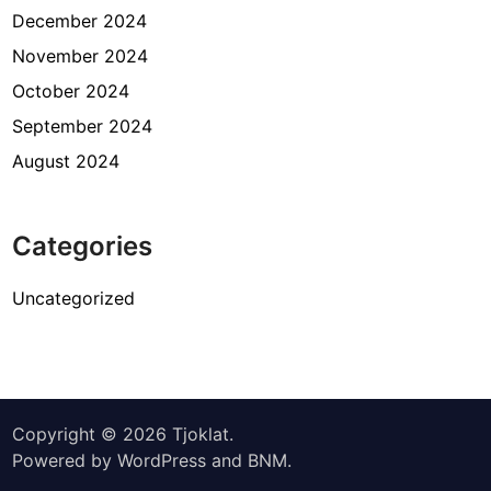
December 2024
November 2024
October 2024
September 2024
August 2024
Categories
Uncategorized
Copyright © 2026
Tjoklat
.
Powered by
WordPress
and
BNM
.