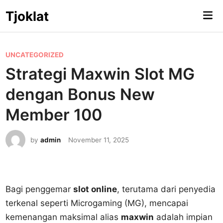
Skip
Tjoklat
Mai
to
Me
content
P
UNCATEGORIZED
o
Strategi Maxwin Slot MG
s
dengan Bonus New
t
e
Member 100
d
i
by
admin
November 11, 2025
n
Bagi penggemar
slot online
, terutama dari penyedia
terkenal seperti Microgaming (MG), mencapai
kemenangan maksimal alias
maxwin
adalah impian