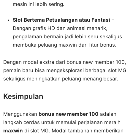
mesin ini lebih sering.
Slot Bertema Petualangan atau Fantasi
–
Dengan grafis HD dan animasi menarik,
pengalaman bermain jadi lebih seru sekaligus
membuka peluang maxwin dari fitur bonus.
Dengan modal ekstra dari bonus new member 100,
pemain baru bisa mengeksplorasi berbagai slot MG
sekaligus meningkatkan peluang menang besar.
Kesimpulan
Menggunakan
bonus new member 100
adalah
langkah cerdas untuk memulai perjalanan meraih
maxwin
di slot MG. Modal tambahan memberikan