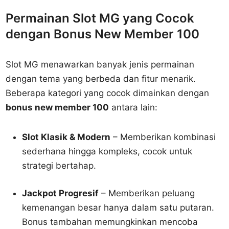
Permainan Slot MG yang Cocok
dengan Bonus New Member 100
Slot MG menawarkan banyak jenis permainan
dengan tema yang berbeda dan fitur menarik.
Beberapa kategori yang cocok dimainkan dengan
bonus new member 100
antara lain:
Slot Klasik & Modern
– Memberikan kombinasi
sederhana hingga kompleks, cocok untuk
strategi bertahap.
Jackpot Progresif
– Memberikan peluang
kemenangan besar hanya dalam satu putaran.
Bonus tambahan memungkinkan mencoba