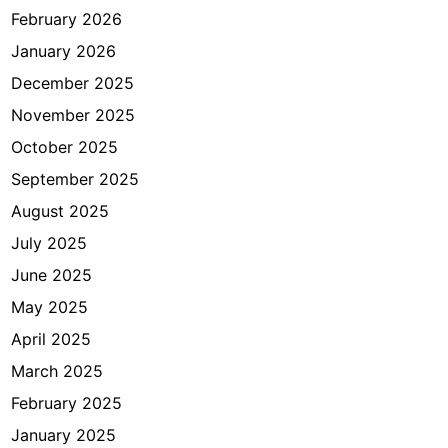
February 2026
January 2026
December 2025
November 2025
October 2025
September 2025
August 2025
July 2025
June 2025
May 2025
April 2025
March 2025
February 2025
January 2025