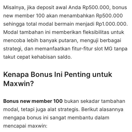
Misalnya, jika deposit awal Anda Rp500.000, bonus
new member 100 akan menambahkan Rp500.000
sehingga total modal bermain menjadi Rp1.000.000.
Modal tambahan ini memberikan fleksibilitas untuk
mencoba lebih banyak putaran, menguji berbagai
strategi, dan memanfaatkan fitur-fitur slot MG tanpa
takut cepat kehabisan saldo.
Kenapa Bonus Ini Penting untuk
Maxwin?
Bonus new member 100
bukan sekadar tambahan
modal, tetapi juga alat strategis. Berikut alasannya
mengapa bonus ini sangat membantu dalam
mencapai maxwin: