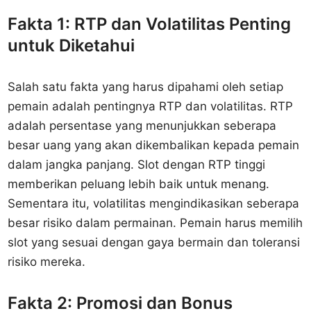
Fakta 1: RTP dan Volatilitas Penting
untuk Diketahui
Salah satu fakta yang harus dipahami oleh setiap
pemain adalah pentingnya RTP dan volatilitas. RTP
adalah persentase yang menunjukkan seberapa
besar uang yang akan dikembalikan kepada pemain
dalam jangka panjang. Slot dengan RTP tinggi
memberikan peluang lebih baik untuk menang.
Sementara itu, volatilitas mengindikasikan seberapa
besar risiko dalam permainan. Pemain harus memilih
slot yang sesuai dengan gaya bermain dan toleransi
risiko mereka.
Fakta 2: Promosi dan Bonus