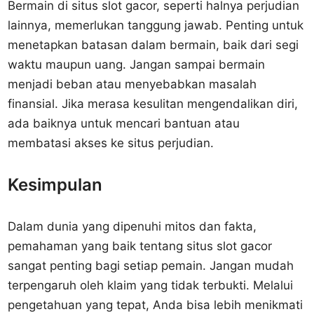
Bermain di situs slot gacor, seperti halnya perjudian
lainnya, memerlukan tanggung jawab. Penting untuk
menetapkan batasan dalam bermain, baik dari segi
waktu maupun uang. Jangan sampai bermain
menjadi beban atau menyebabkan masalah
finansial. Jika merasa kesulitan mengendalikan diri,
ada baiknya untuk mencari bantuan atau
membatasi akses ke situs perjudian.
Kesimpulan
Dalam dunia yang dipenuhi mitos dan fakta,
pemahaman yang baik tentang situs slot gacor
sangat penting bagi setiap pemain. Jangan mudah
terpengaruh oleh klaim yang tidak terbukti. Melalui
pengetahuan yang tepat, Anda bisa lebih menikmati