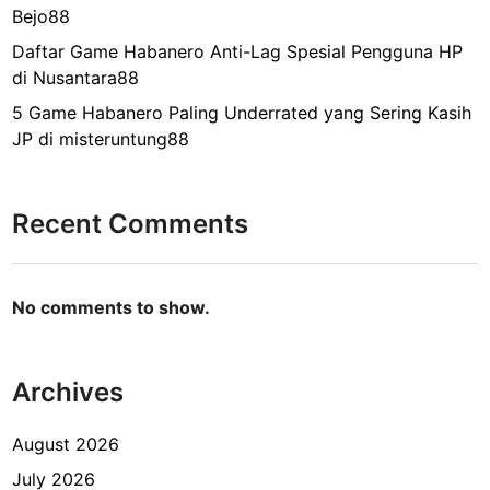
Bejo88
Daftar Game Habanero Anti-Lag Spesial Pengguna HP
di Nusantara88
5 Game Habanero Paling Underrated yang Sering Kasih
JP di misteruntung88
Recent Comments
No comments to show.
Archives
August 2026
July 2026