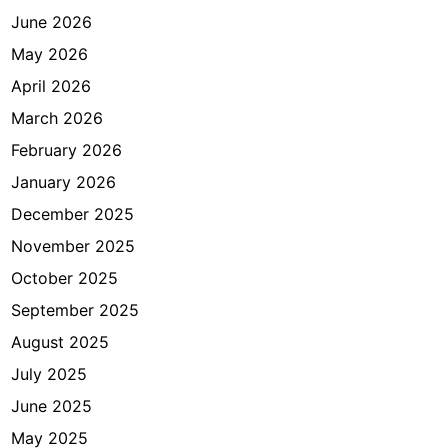
June 2026
May 2026
April 2026
March 2026
February 2026
January 2026
December 2025
November 2025
October 2025
September 2025
August 2025
July 2025
June 2025
May 2025