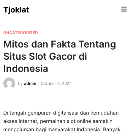
Skip
Tjoklat
Mai
to
Me
content
P
UNCATEGORIZED
o
Mitos dan Fakta Tentang
s
Situs Slot Gacor di
t
e
Indonesia
d
i
by
admin
October 6, 2024
n
Di tengah gempuran digitalisasi dan kemudahan
akses internet, permainan slot online semakin
menggiurkan bagi masyarakat Indonesia. Banyak