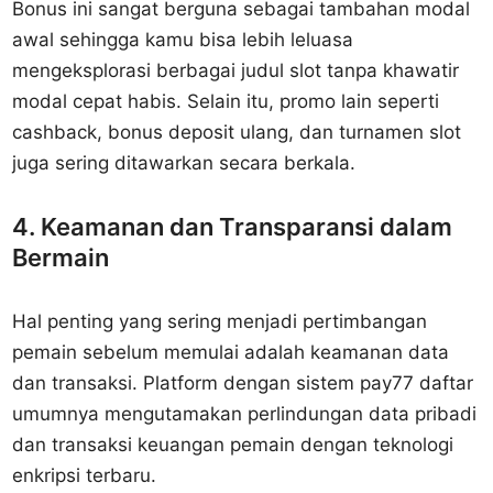
Bonus ini sangat berguna sebagai tambahan modal
awal sehingga kamu bisa lebih leluasa
mengeksplorasi berbagai judul slot tanpa khawatir
modal cepat habis. Selain itu, promo lain seperti
cashback, bonus deposit ulang, dan turnamen slot
juga sering ditawarkan secara berkala.
4. Keamanan dan Transparansi dalam
Bermain
Hal penting yang sering menjadi pertimbangan
pemain sebelum memulai adalah keamanan data
dan transaksi. Platform dengan sistem pay77 daftar
umumnya mengutamakan perlindungan data pribadi
dan transaksi keuangan pemain dengan teknologi
enkripsi terbaru.