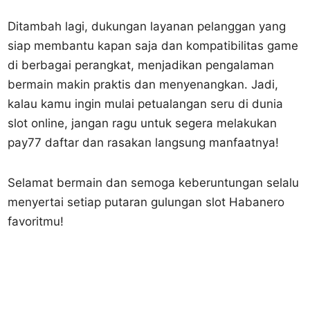
Ditambah lagi, dukungan layanan pelanggan yang
siap membantu kapan saja dan kompatibilitas game
di berbagai perangkat, menjadikan pengalaman
bermain makin praktis dan menyenangkan. Jadi,
kalau kamu ingin mulai petualangan seru di dunia
slot online, jangan ragu untuk segera melakukan
pay77 daftar dan rasakan langsung manfaatnya!
Selamat bermain dan semoga keberuntungan selalu
menyertai setiap putaran gulungan slot Habanero
favoritmu!