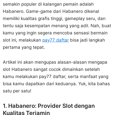
semakin populer di kalangan pemain adalah
Habanero. Game-game dari Habanero dikenal
memiliki kualitas grafis tinggi, gameplay seru, dan
tentu saja kesempatan menang yang adil. Nah, buat
kamu yang ingin segera mencoba sensasi bermain
slot ini, melakukan
pay77 daftar
bisa jadi langkah
pertama yang tepat.
Artikel ini akan mengupas alasan-alasan mengapa
slot Habanero sangat cocok dimainkan setelah
kamu melakukan pay77 daftar, serta manfaat yang
bisa kamu dapatkan dari keduanya. Yuk, kita bahas
satu per satu!
1. Habanero: Provider Slot dengan
Kualitas Terjamin