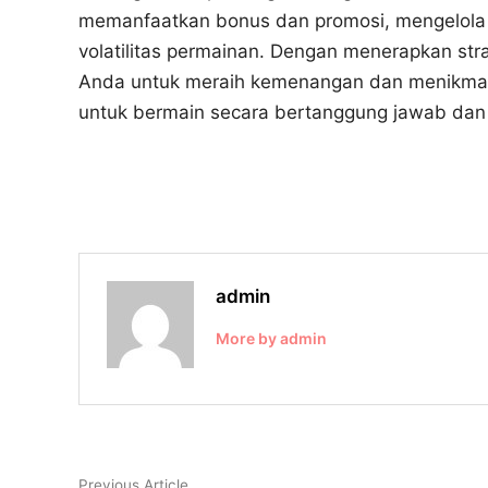
memanfaatkan bonus dan promosi, mengelola b
volatilitas permainan. Dengan menerapkan stra
Anda untuk meraih kemenangan dan menikmat
untuk bermain secara bertanggung jawab da
admin
More by admin
Post
Previous
Previous Article