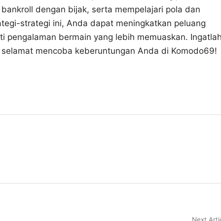
ankroll dengan bijak, serta mempelajari pola dan
tegi-strategi ini, Anda dapat meningkatkan peluang
i pengalaman bermain yang lebih memuaskan. Ingatla
n selamat mencoba keberuntungan Anda di Komodo69!
Next Arti