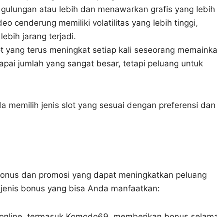
ma gulungan atau lebih dan menawarkan grafis yang lebih
deo cenderung memiliki volatilitas yang lebih tinggi,
bih jarang terjadi.
ot yang terus meningkat setiap kali seseorang memaink
apai jumlah yang sangat besar, tetapi peluang untuk
emilih jenis slot yang sesuai dengan preferensi dan
onus dan promosi yang dapat meningkatkan peluang
jenis bonus yang bisa Anda manfaatkan:
ot online, termasuk Komodo69, memberikan bonus selam