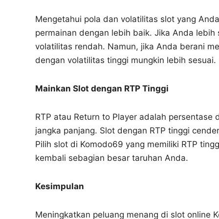
Mengetahui pola dan volatilitas slot yang A
permainan dengan lebih baik. Jika Anda lebih 
volatilitas rendah. Namun, jika Anda berani m
dengan volatilitas tinggi mungkin lebih sesuai.
Mainkan Slot dengan RTP Tinggi
RTP atau Return to Player adalah persentase
jangka panjang. Slot dengan RTP tinggi cend
Pilih slot di Komodo69 yang memiliki RTP ti
kembali sebagian besar taruhan Anda.
Kesimpulan
Meningkatkan peluang menang di slot online