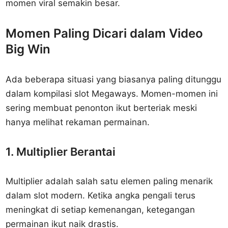
momen viral semakin besar.
Momen Paling Dicari dalam Video
Big Win
Ada beberapa situasi yang biasanya paling ditunggu
dalam kompilasi slot Megaways. Momen-momen ini
sering membuat penonton ikut berteriak meski
hanya melihat rekaman permainan.
1. Multiplier Berantai
Multiplier adalah salah satu elemen paling menarik
dalam slot modern. Ketika angka pengali terus
meningkat di setiap kemenangan, ketegangan
permainan ikut naik drastis.