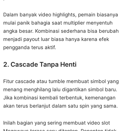
Dalam banyak video highlights, pemain biasanya
mulai panik bahagia saat multiplier menyentuh
angka besar. Kombinasi sederhana bisa berubah
menjadi payout luar biasa hanya karena efek
pengganda terus aktif.
2. Cascade Tanpa Henti
Fitur cascade atau tumble membuat simbol yang
menang menghilang lalu digantikan simbol baru.
Jika kombinasi kembali terbentuk, kemenangan
akan terus berlanjut dalam satu spin yang sama.
Inilah bagian yang sering membuat video slot