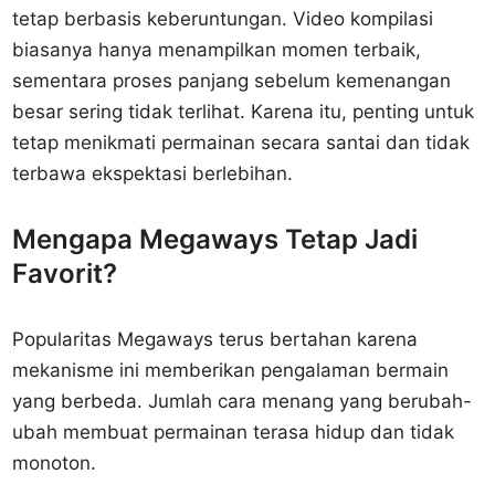
tetap berbasis keberuntungan. Video kompilasi
biasanya hanya menampilkan momen terbaik,
sementara proses panjang sebelum kemenangan
besar sering tidak terlihat. Karena itu, penting untuk
tetap menikmati permainan secara santai dan tidak
terbawa ekspektasi berlebihan.
Mengapa Megaways Tetap Jadi
Favorit?
Popularitas Megaways terus bertahan karena
mekanisme ini memberikan pengalaman bermain
yang berbeda. Jumlah cara menang yang berubah-
ubah membuat permainan terasa hidup dan tidak
monoton.