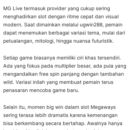
MG Live termasuk provider yang cukup sering
menghadirkan slot dengan ritme cepat dan visual
modern. Saat dimainkan melalui ugwin288, pemain
dapat menemukan berbagai variasi tema, mulai dari
petualangan, mitologi, hingga nuansa futuristik.
Setiap game biasanya memiliki ciri khas tersendiri.
Ada yang fokus pada multiplier besar, ada pula yang
mengandalkan free spin panjang dengan tambahan
wild. Variasi inilah yang membuat pemain terus
penasaran mencoba game baru.
Selain itu, momen big win dalam slot Megaways
sering terasa lebih dramatis karena kemenangan
bisa berkembang secara bertahap. Awalnya hanya