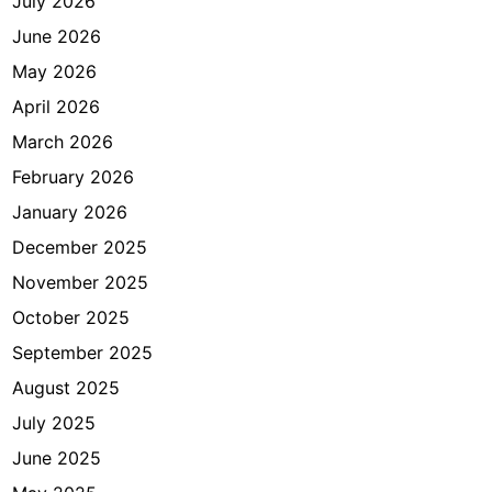
July 2026
June 2026
May 2026
April 2026
March 2026
February 2026
January 2026
December 2025
November 2025
October 2025
September 2025
August 2025
July 2025
June 2025