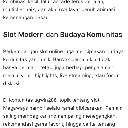
kombinasi kecil, lalu cascade terus berjalan,
multiplier naik, dan akhirnya layar penuh animasi
kemenangan besar.
Slot Modern dan Budaya Komunitas
Perkembangan slot online juga menciptakan budaya
komunitas yang unik. Banyak pemain kini tidak
hanya bermain, tetapi juga berbagi pengalaman
melalui video highlights, live streaming, atau forum
diskusi.
Di komunitas ugwin288, topik tentang slot
Megaways hampir selalu ramai dibicarakan. Pemain
saling membagikan momen paling menegangkan,
rekomendasi game favorit, hingga cerita tentang