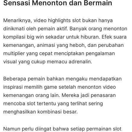
Sensasi Menonton dan Bermain
Menariknya, video highlights slot bukan hanya
dinikmati oleh pemain aktif. Banyak orang menonton
kompilasi big win sekadar untuk hiburan. Efek suara
kemenangan, animasi yang heboh, dan perubahan
multiplier yang cepat menciptakan pengalaman
visual yang cukup memacu adrenalin.
Beberapa pemain bahkan mengaku mendapatkan
inspirasi memilih game setelah menonton video
kemenangan orang lain. Mereka jadi penasaran
mencoba slot tertentu yang terlihat sering
menghasilkan kombinasi besar.
Namun perlu diingat bahwa setiap permainan slot