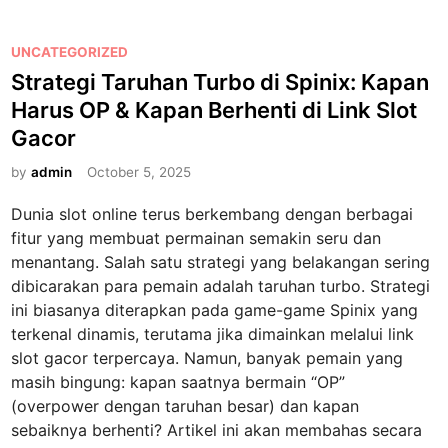
u
s
k
t
S
o
P
UNCATEGORIZED
p
r
o
Strategi Taruhan Turbo di Spinix: Kapan
i
i
s
n
Harus OP & Kapan Berhenti di Link Slot
a
t
B
Gacor
l
e
e
:
d
by
admin
October 5, 2025
s
S
i
a
Dunia slot online terus berkembang dengan berbagai
e
n
r
fitur yang membuat permainan semakin seru dan
t
S
menantang. Salah satu strategi yang belakangan sering
t
e
dibicarakan para pemain adalah taruhan turbo. Strategi
i
k
ini biasanya diterapkan pada game-game Spinix yang
n
a
terkenal dinamis, terutama jika dimainkan melalui link
g
l
slot gacor terpercaya. Namun, banyak pemain yang
T
i
masih bingung: kapan saatnya bermain “OP”
a
g
(overpower dengan taruhan besar) dan kapan
r
u
sebaiknya berhenti? Artikel ini akan membahas secara
u
s